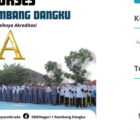
K
Ar
T