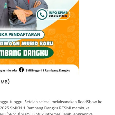
PMB)
unggu-tunggu. Setelah selesai melaksanakan RoadShow ke
uari 2025 SMKN 1 Rambang Dangku RESMI membuka
aru (SPMB) 2025. Untuk informasi lebih lengkapnya,